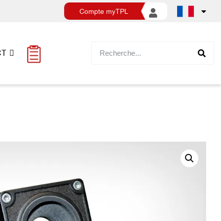
Compte myTPL
CT