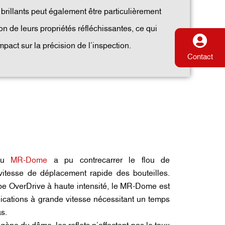
 brillants peut également être particulièrement
ison de leurs propriétés réfléchissantes, ce qui
mpact sur la précision de l’inspection.
Contact
 du
MR-Dome
a pu contrecarrer le flou de
itesse de déplacement rapide des bouteilles.
be OverDrive à haute intensité, le MR-Dome est
lications à grande vitesse nécessitant un temps
s.
ène du dôme, les reflets n’affectent pas le taux