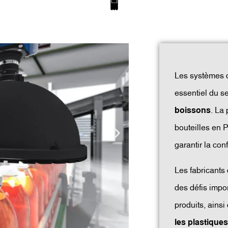
Les systèmes d
essentiel du s
boissons
. La
bouteilles en 
garantir la con
Les fabricants 
des défis impo
produits, ains
les plastique