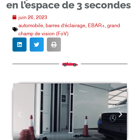
en l’espace de 3 secondes
juin 26, 2023
automobile
,
barres d'éclairage
,
EBAR+
,
grand
champ de vision (FoV)