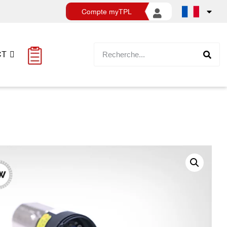
Compte myTPL
CT