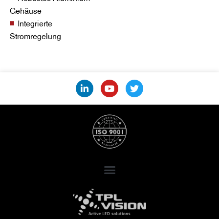
Gehäuse
Integrierte
Stromregelung